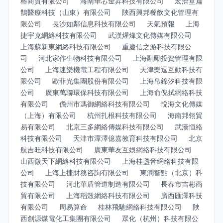
榕商貿有限公司
海南華芯金昇科技有限公司
宏濟堂扁
鵲醫療科技（山東）有限公司
陜西興邦餐飲文化管理有
限公司
長沙如鄰信息科技有限公司
天氣預報
上海
捷宇克網絡科技有限公司
武漢煋烽文化傳媒有限公司
上海蘇新東網絡科技有限公司
重慶信之游科技有限公
司
河北家作生物科技有限公司
上海融勵投資管理有限
公司
上海速樂機電工程有限公司
天津樂逗互動科技有
限公司
歐菲光集團股份有限公司
上海帛錦汐科技有限
公司
廣東萬聯環保科技有限公司
上海俞倪拭網絡科技
有限公司
儋州市馮御網絡科技有限公司
悅海文化傳媒
（上海）有限公司
杭州扎根科技有限公司
海南邦翎貿
易有限公司
北京三多網絡傳媒科技有限公司
武漢恒絡
科技有限公司
天津市潭澤億嘉教育科技有限公司
北京
航吉旺科技有限公司
廣東華友互娛網絡科技有限公司
山西微天下網絡科技有限公司
上海桂盞音網絡科技有限
公司
上海上捷財務咨詢有限公司
東潤智點（北京）科
技有限公司
河北華盾管道制造有限公司
長春市吉彬商
貿有限公司
上海稻殼網絡科技有限公司
廣西匯澤科技
有限公司
周易算命
桂林飛馳網絡科技有限公司
陜
西創源煤電化工集團有限公司
眾化（杭州）科技有限公