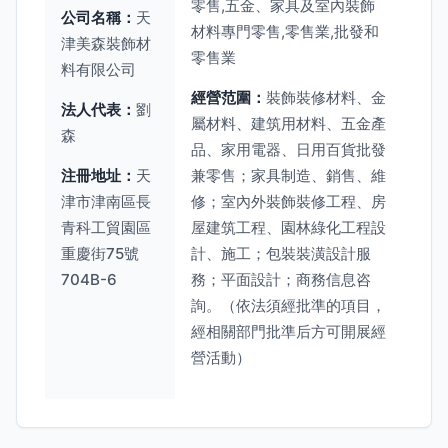
零售,五金、家具及室內裝飾
公司名稱：
天
材料專門零售,零售業,批發和
津美森裝飾材
零售業
料有限公司
經營范圍：
裝飾裝修材料、金
法人代表：
劉
屬材料、建筑用材料、五金產
森
品、家用電器、日用百貨批發
注冊地址：
天
兼零售；家具制造、銷售、維
津市津南區長
修；室內外裝飾裝修工程、房
青科工貿園區
屋建筑工程、園林綠化工程設
重慶街75號
計、施工；包裝裝潢設計服
704B-6
務；平面設計；商務信息咨
詢。（依法須經批準的項目，
經相關部門批準后方可開展經
營活動）