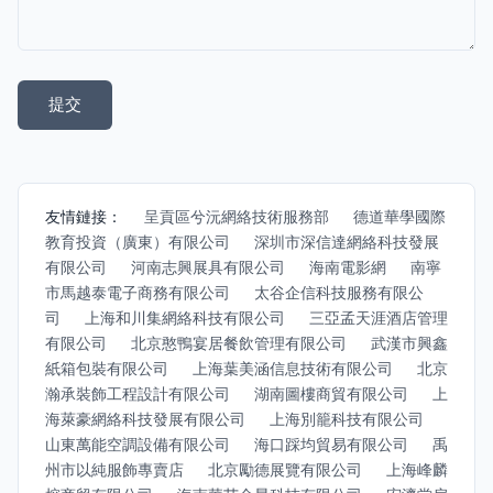
友情鏈接：
呈貢區兮沅網絡技術服務部
德道華學國際
教育投資（廣東）有限公司
深圳市深信達網絡科技發展
有限公司
河南志興展具有限公司
海南電影網
南寧
市馬越泰電子商務有限公司
太谷企信科技服務有限公
司
上海和川集網絡科技有限公司
三亞孟天涯酒店管理
有限公司
北京憨鴨宴居餐飲管理有限公司
武漢市興鑫
紙箱包裝有限公司
上海葉美涵信息技術有限公司
北京
瀚承裝飾工程設計有限公司
湖南圖樓商貿有限公司
上
海萊豪網絡科技發展有限公司
上海別籠科技有限公司
山東萬能空調設備有限公司
海口踩均貿易有限公司
禹
州市以純服飾專賣店
北京勵德展覽有限公司
上海峰麟